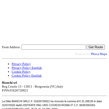
From Address:
Powered by
Phoca
Maps
Privacy Policy
Privacy Policy English
Cookie Policy
Cookie Policy English
Bianchi srl
Reg.Cesolo 13 - 13011 - Borgosesia (VC) Italy
P.IVA 01626720021
La Ditta BIANCHI SRL
C.F. 01626720021 ha ricevuto la somma di € 31.268,00 in data
31/07/2020 da
AG.ENTRATE PAG URG COVID19-ROMA-IT C.F. 06363391001